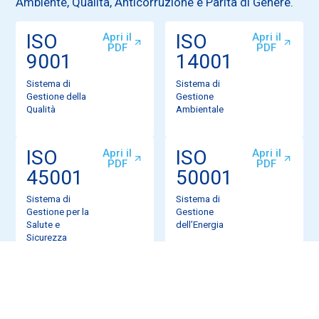
Ambiente, Qualità, Anticorruzione e Parità di Genere.
ISO
ISO
Apri il
Apri il
PDF
PDF
9001
14001
Sistema di
Sistema di
Gestione della
Gestione
Qualità
Ambientale
ISO
ISO
Apri il
Apri il
PDF
PDF
45001
50001
Sistema di
Sistema di
Gestione per la
Gestione
Salute e
dell’Energia
Sicurezza
UNI/PdR 125
ISO 37001
Sistema di Gestione della
Sistema di Gestione