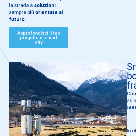
la strada a
soluzioni
sempre più
orientate al
futuro
.
Approfondisci il tuo
progetto di smart
city
Sm
bo
fr
Con
abil
500
In o