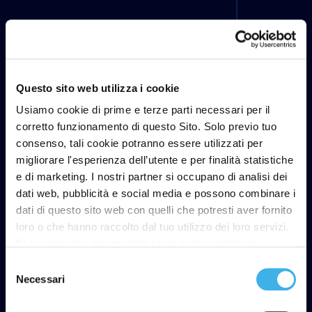
Questo sito web utilizza i cookie
Usiamo cookie di prime e terze parti necessari per il
corretto funzionamento di questo Sito. Solo previo tuo
consenso, tali cookie potranno essere utilizzati per
migliorare l'esperienza dell’utente e per finalità statistiche
e di marketing. I nostri partner si occupano di analisi dei
dati web, pubblicità e social media e possono combinare i
dati di questo sito web con quelli che potresti aver fornito
loro o che hanno raccolto dal tuo utilizzo dei loro servizi.
Si segnala che alcune delle terze parti potrebbero
trasferire i dati personali raccolti per mezzo dei cookie
Selezione
installati sul Sito in Paesi siti al di fuori del SEE, che
Necessari
del
potrebbero non fornire un adeguato livello di protezione ai
consenso
sensi del GDPR, pertanto, prima di fornire il proprio