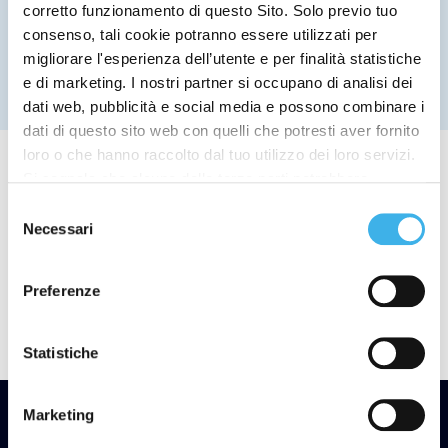
corretto funzionamento di questo Sito. Solo previo tuo
consenso, tali cookie potranno essere utilizzati per
13 Luglio 2015
migliorare l'esperienza dell’utente e per finalità statistiche
e di marketing. I nostri partner si occupano di analisi dei
dati web, pubblicità e social media e possono combinare i
dati di questo sito web con quelli che potresti aver fornito
loro o che hanno raccolto dal tuo utilizzo dei loro servizi.
Si segnala che alcune delle terze parti potrebbero
trasferire i dati personali raccolti per mezzo dei cookie
Selezione
installati sul Sito in Paesi siti al di fuori del SEE, che
Necessari
del
potrebbero non fornire un adeguato livello di protezione ai
Scarica comunicato
consenso
sensi del GDPR, pertanto, prima di fornire il proprio
Preferenze
consenso, si raccomanda di leggere la cookie policy e
l’informativa privacy
qui
.
Cliccando su “rifiuta” si consente il permanere dei soli
Statistiche
cookie necessari.
Marketing