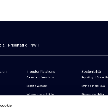
li e risultati di INWIT.
zioni
Investor Relations
Sostenibilità
Calendario finanziario
Reporting di Sostenibi
Report e Webcast
Rating e Indici ESG
Informazioni sul titolo
Piano sostenibilità
Informazioni sul debito
Certificazioni
 cookie