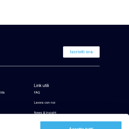
Iscriviti ora
Link utili
lità
FAQ
Lavora con noi
News & Insight
Servizio di firma elettronica