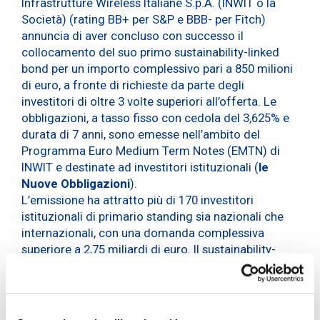
Infrastrutture Wireless Italiane S.p.A. (INWIT o la
Società) (rating BB+ per S&P e BBB- per Fitch)
annuncia di aver concluso con successo il
collocamento del suo primo sustainability-linked
bond per un importo complessivo pari a 850 milioni
di euro, a fronte di richieste da parte degli
investitori di oltre 3 volte superiori all’offerta. Le
obbligazioni, a tasso fisso con cedola del 3,625% e
durata di 7 anni, sono emesse nell’ambito del
Programma Euro Medium Term Notes (EMTN) di
INWIT e destinate ad investitori istituzionali (
le
Nuove Obbligazioni
).
L’emissione ha attratto più di 170 investitori
istituzionali di primario standing sia nazionali che
internazionali, con una domanda complessiva
superiore a 2,75 miliardi di euro. Il sustainability-
linked bond è legato agli obiettivi di riduzione delle
emissioni di anidride carbonica dirette e indirette al
2030 (Scope 1, 2 e 3) ripresi nel Sustainability-linked
Financing Framework, in coerenza con il Piano di