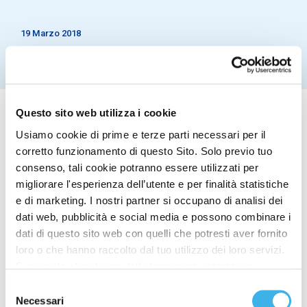
19 Marzo 2018
Questo sito web utilizza i cookie
Usiamo cookie di prime e terze parti necessari per il
corretto funzionamento di questo Sito. Solo previo tuo
Infrastrutture Wireless Italiane S.p.A. (“INWIT”)
consenso, tali cookie potranno essere utilizzati per
comunica che, in vista dell’Assemblea degli azionisti
migliorare l'esperienza dell’utente e per finalità statistiche
ordinari convocata per il giorno 13 aprile 2018
e di marketing. I nostri partner si occupano di analisi dei
(unica convocazione), per deliberare – tra l’altro –
dati web, pubblicità e social media e possono combinare i
sulle nomine del Consiglio di
dati di questo sito web con quelli che potresti aver fornito
Amministrazione e del Collegio Sindacale della
loro o che hanno raccolto dal tuo utilizzo dei loro servizi.
Società sono state depositate liste per entrambi gli
Si segnala che alcune delle terze parti potrebbero
Organi da parte del socio Telecom Italia S.p.A. (che
trasferire i dati personali raccolti per mezzo dei cookie
Selezione
ha dichiarato una partecipazione complessiva pari
installati sul Sito in Paesi siti al di fuori del SEE, che
Necessari
del