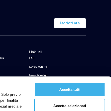
Iscriviti ora
Link utili
lità
FAQ
Lavora con noi
News & Insight
Servizio di firma elettronica
Accetta tutti
Transparency Register
. Solo previo
er finalità
Segnalazioni Whistleblowing
Accetta selezionati
social media e