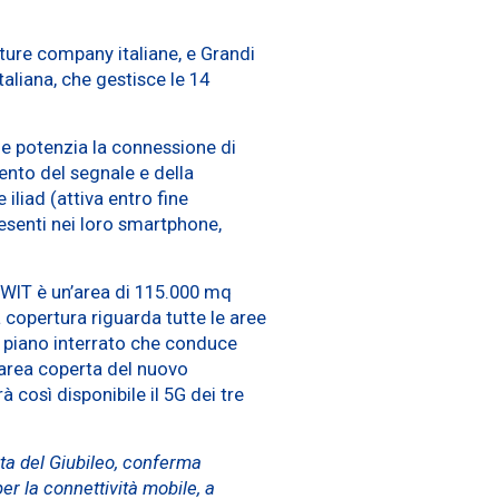
ucture company italiane, e Grandi
taliana, che gestisce le 14
 e potenzia la connessione di
mento del segnale e della
 iliad (attiva entro fine
esenti nei loro smartphone,
NWIT è un’area di 115.000 mq
a copertura riguarda tutte le aree
 il piano interrato che conduce
l’area coperta del nuovo
à così disponibile il 5G dei tre
ta del Giubileo, conferma
per la connettività mobile, a