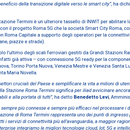
 beneficio della transizione digitale verso le smart city”,
ha dich
azione Termini è un ulteriore tassello di INWIT per abilitare
gra con il progetto Roma 5G che la società Smart City Roma, co
 Roma Capitale a supporto degli operatori per la connettività 
tane, piazze e strade).
o l’ultimo degli scali ferroviari gestiti da Grandi Stazioni R
 infatti già attiva – con connessione 5G ready per la compone
uova, Torino Porta Nuova, Venezia Mestre e Venezia Santa Lu
nta Maria Novella.
ettori cruciali del Paese e semplificare la vita a milioni di utent
la Stazione Roma Termini significa per iliad avvicinare ancora 
ili e alla portata di tutti”,
ha detto
Benedetto Levi
, Amminist
o, sempre più connesse e sempre più efficaci nel processare i dat
stazione di Roma Termini rappresenta uno dei punti di ingresso p
i i servizi di connettività più all’avanguardia, a maggior ragion
erprise integriamo le migliori tecnologie cloud, Iot, 5G e intell