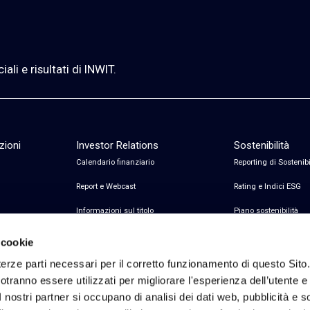
li e risultati di INWIT.
zioni
Investor Relations
Sostenibilità
Calendario finanziario
Reporting di Sostenibi
Report e Webcast
Rating e Indici ESG
Informazioni sul titolo
Piano sostenibilità
Informazioni sul debito
Certificazioni
 cookie
Avvisi finanziari
erze parti necessari per il corretto funzionamento di questo Sito
tranno essere utilizzati per migliorare l'esperienza dell’utente e p
Copertura Analisti e Consenso
I nostri partner si occupano di analisi dei dati web, pubblicità e 
Contatti Investor Relations