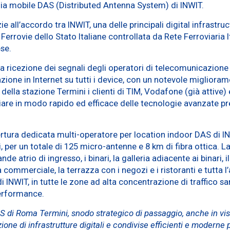
onia mobile DAS (Distributed Antenna System) di INWIT.
ie all’accordo tra INWIT, una delle principali digital infrastr
Ferrovie dello Stato Italiane controllata da Rete Ferroviaria I
ese.
la ricezione dei segnali degli operatori di telecomunicazione
azione in Internet su tutti i device, con un notevole migliora
ella stazione Termini i clienti di TIM, Vodafone (già attive) e
are in modo rapido ed efficace delle tecnologie avanzate pr
ertura dedicata multi-operatore per location indoor DAS di I
i, per un totale di 125 micro-antenne e 8 km di fibra ottica. L
de atrio di ingresso, i binari, la galleria adiacente ai binari,
a commerciale, la terrazza con i negozi e i ristoranti e tutta 
 INWIT, in tutte le zone ad alta concentrazione di traffico sar
performance.
S di Roma Termini, snodo strategico di passaggio, anche in vis
ione di infrastrutture digitali e condivise efficienti e moderne 