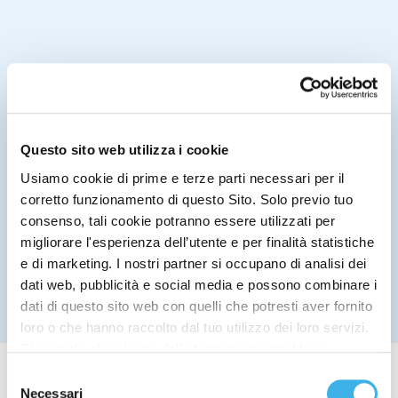
Questo sito web utilizza i cookie
Usiamo cookie di prime e terze parti necessari per il
corretto funzionamento di questo Sito. Solo previo tuo
consenso, tali cookie potranno essere utilizzati per
migliorare l'esperienza dell’utente e per finalità statistiche
e di marketing. I nostri partner si occupano di analisi dei
dati web, pubblicità e social media e possono combinare i
dati di questo sito web con quelli che potresti aver fornito
loro o che hanno raccolto dal tuo utilizzo dei loro servizi.
Si segnala che alcune delle terze parti potrebbero
trasferire i dati personali raccolti per mezzo dei cookie
Selezione
Categorie
installati sul Sito in Paesi siti al di fuori del SEE, che
Necessari
del