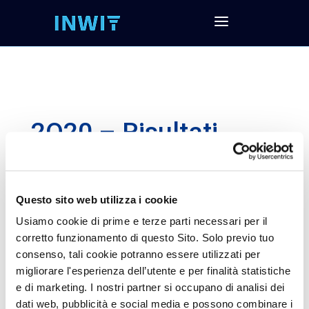
2Q20 – Risultati
economici e
finanziari al 30
Giugno 2020
Questo sito web utilizza i cookie
Usiamo cookie di prime e terze parti necessari per il
corretto funzionamento di questo Sito. Solo previo tuo
consenso, tali cookie potranno essere utilizzati per
Segui la presentazione e scarica tutta la
migliorare l'esperienza dell’utente e per finalità statistiche
documentazione
e di marketing. I nostri partner si occupano di analisi dei
Scarica la presentazione agli analisti
dati web, pubblicità e social media e possono combinare i
Scarica i dati finanziari (EXCEL)