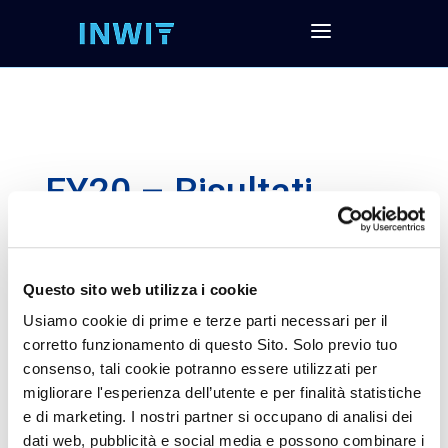
FY20 – Risultati
economici e
finanziari al 31
Dicembre 2020
Questo sito web utilizza i cookie
Usiamo cookie di prime e terze parti necessari per il
corretto funzionamento di questo Sito. Solo previo tuo
consenso, tali cookie potranno essere utilizzati per
Segui la presentazione e scarica tutta la
migliorare l'esperienza dell’utente e per finalità statistiche
documentazione
e di marketing. I nostri partner si occupano di analisi dei
Scarica la presentazione agli analisti
dati web, pubblicità e social media e possono combinare i
Scarica i dati finanziari (EXCEL)