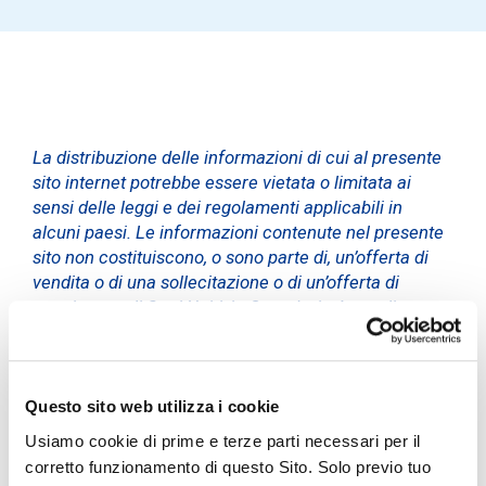
La distribuzione delle informazioni di cui al presente
sito internet potrebbe essere vietata o limitata ai
sensi delle leggi e dei regolamenti applicabili in
alcuni paesi. Le informazioni contenute nel presente
sito non costituiscono, o sono parte di, un’offerta di
vendita o di una sollecitazione o di un’offerta di
acquisto negli Stati Uniti, in Canada, in Australia o
Giappone o in qualsiasi altro paese in cui la
diffusione di tali informazioni richieda
l’autorizzazione da parte di autorità locali ovvero sia
in violazione di norme o regolamenti locali (gli “Altri
Questo sito web utilizza i cookie
Paesi”). Gli strumenti finanziari ivi indicati non sono
Usiamo cookie di prime e terze parti necessari per il
stati e non verranno registrati ai sensi del U.S.
corretto funzionamento di questo Sito. Solo previo tuo
Securities Act del 1933 e successive modifiche (il