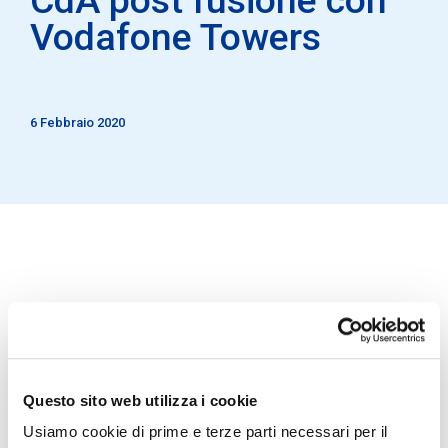
Vodafone Towers
6 Febbraio 2020
Milano, 6 febbraio 2020
Il Consiglio di Amministrazione di INWIT, riunitosi
oggi sotto la presidenza di Piergiorgio Peluso, ha
Questo sito web utilizza i cookie
deliberato la convocazione dell’Assemblea ordinaria
della Società per il giorno 20 marzo 2020 alle ore
Usiamo cookie di prime e terze parti necessari per il