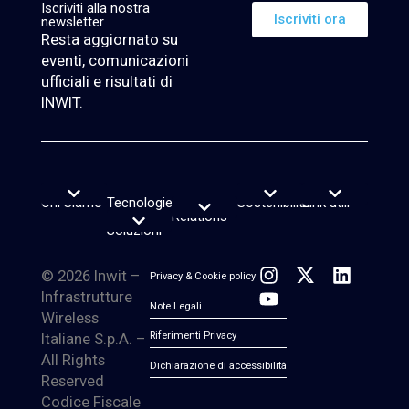
Iscriviti alla nostra
Iscriviti ora
newsletter
Resta aggiornato su
eventi, comunicazioni
ufficiali e risultati di
INWIT.
Chi Siamo
Tecnologie
Investor
Sostenibilità
Link utili
Vision, purpose e valori
Leadership Team
Reporting di Sostenibilità
Rating e Indici ESG
Piano sostenibilità
Lavora con noi
News & Insight
Servizio di firma elettronica
Transparency Register
Segnalazioni Whistleblowing
e
Relations
Calendario finanziario
Report e Webcast
Informazioni sul titolo
Informazioni sul debito
Avvisi finanziari
Copertura Analisti e Consenso
Contatti Investor Relations
Soluzioni
© 2026 Inwit –
Privacy & Cookie policy
Infrastrutture
Note Legali
Wireless
Italiane S.p.A. –
Riferimenti Privacy
All Rights
Dichiarazione di accessibilità
Reserved
Codice Fiscale