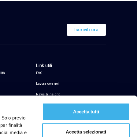
Iscriviti ora
Link utili
lità
FAQ
Lavora con noi
News & Insight
Servizio di firma elettronica
Accetta tutti
Transparency Register
. Solo previo
er finalità
Segnalazioni Whistleblowing
Accetta selezionati
social media e