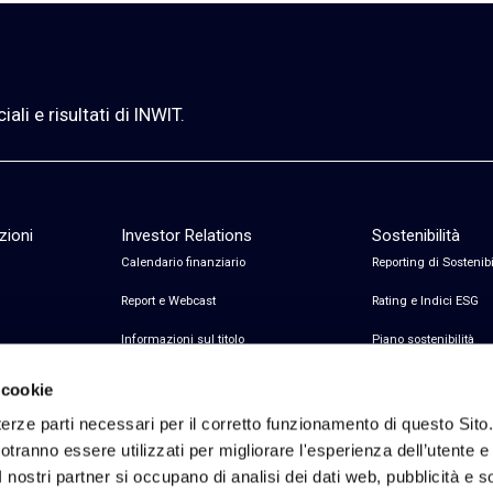
li e risultati di INWIT.
zioni
Investor Relations
Sostenibilità
Calendario finanziario
Reporting di Sostenibi
Report e Webcast
Rating e Indici ESG
Informazioni sul titolo
Piano sostenibilità
Informazioni sul debito
Certificazioni
 cookie
Avvisi finanziari
erze parti necessari per il corretto funzionamento di questo Sito
tranno essere utilizzati per migliorare l'esperienza dell’utente e p
Copertura Analisti e Consenso
I nostri partner si occupano di analisi dei dati web, pubblicità e 