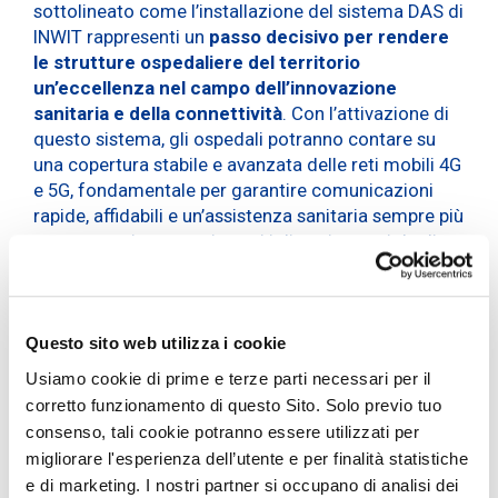
sottolineato come l’installazione del sistema DAS di
INWIT rappresenti un
passo decisivo per rendere
le strutture ospedaliere del territorio
un’eccellenza nel campo dell’innovazione
sanitaria e della connettività
. Con l’attivazione di
questo sistema, gli ospedali potranno contare su
una copertura stabile e avanzata delle reti mobili 4G
e 5G, fondamentale per garantire comunicazioni
rapide, affidabili e un’assistenza sanitaria sempre più
connessa e integrata in tutti i diversi reparti degli
ospedali, anche in vista dell’implementazione del
fascicolo sanitario elettronico.
“
Con il DAS rendiamo il territorio di Como-Lecco un
Questo sito web utilizza i cookie
punto di riferimento per l’innovazione e la connettività
Usiamo cookie di prime e terze parti necessari per il
in sanità
,” ha dichiarato il
Sottosegretario Alessio
corretto funzionamento di questo Sito. Solo previo tuo
Butti
. “
Ora gli
ospedali delle due provincie hanno a
consenso, tali cookie potranno essere utilizzati per
disposizione infrastrutture all’avanguardia, per
migliorare l'esperienza dell’utente e per finalità statistiche
facilitare l’uso delle reti mobili avanzate, migliorare
e di marketing. I nostri partner si occupano di analisi dei
l’assistenza sanitaria e promuovere l’innovazione nel