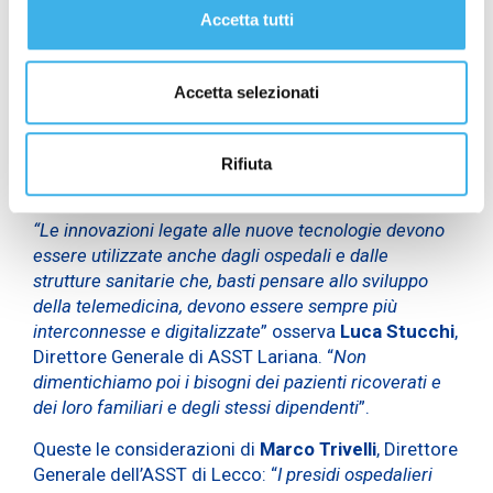
necessità di investire e di dotarsi di strumenti
Accetta tutti
all’avanguardia in campo tecnologico, informatico e
digitale. Per questo motivo anche il nostro Ospedale,
come altre strutture sanitarie, ha colto e ringrazia per
Accetta selezionati
l’opportunità che gli è stata offerta di aderire al
“Progetto DAS”, nella convinzione, con questa
adesione, di offrire un servizio migliore ai pazienti, ai
Rifiuta
cittadini e ai suoi operatori
.”
“Le innovazioni legate alle nuove tecnologie devono
essere utilizzate anche dagli ospedali e dalle
strutture sanitarie che, basti pensare allo sviluppo
della telemedicina, devono essere sempre più
interconnesse e digitalizzate
” osserva
Luca Stucchi
,
Direttore Generale di ASST Lariana. “
Non
dimentichiamo poi i bisogni dei pazienti ricoverati e
dei loro familiari e degli stessi dipendenti
”.
Queste le considerazioni di
Marco Trivelli
, Direttore
Generale dell’ASST di Lecco: “
I presidi ospedalieri