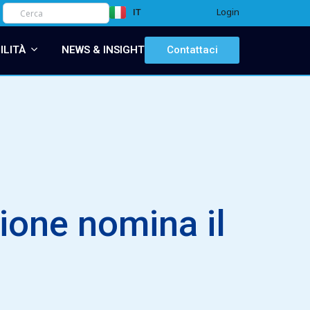
Login
IT
EN
ILITÀ
NEWS & INSIGHT
Contattaci
ione nomina il