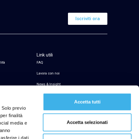
Iscriviti ora
Link utili
lità
FAQ
Lavora con noi
News & Insight
Servizio di firma elettronica
Accetta tutti
Transparency Register
. Solo previo
er finalità
Segnalazioni Whistleblowing
Accetta selezionati
social media e
hanno
asferire i dati