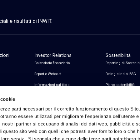
li e risultati di INWIT.
zioni
Investor Relations
Sostenibilità
Calendario finanziario
Reporting di Sostenibi
Report e Webcast
Rating e Indici ESG
Informazioni sul titolo
Piano sostenibilità
Informazioni sul debito
Certificazioni
 cookie
Avvisi finanziari
erze parti necessari per il corretto funzionamento di questo Sito
tranno essere utilizzati per migliorare l'esperienza dell’utente e p
Copertura Analisti e Consenso
I nostri partner si occupano di analisi dei dati web, pubblicità e 
Contatti Investor Relations
 questo sito web con quelli che potresti aver fornito loro o che 
i loro servizi. Si segnala che alcune delle terze parti potrebbero tr