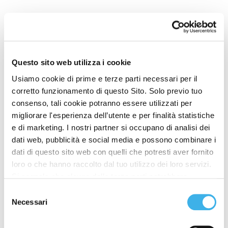
Questo sito web utilizza i cookie
Usiamo cookie di prime e terze parti necessari per il
corretto funzionamento di questo Sito. Solo previo tuo
consenso, tali cookie potranno essere utilizzati per
migliorare l'esperienza dell’utente e per finalità statistiche
e di marketing. I nostri partner si occupano di analisi dei
dati web, pubblicità e social media e possono combinare i
dati di questo sito web con quelli che potresti aver fornito
loro o che hanno raccolto dal tuo utilizzo dei loro servizi.
Si segnala che alcune delle terze parti potrebbero
trasferire i dati personali raccolti per mezzo dei cookie
Contenuti correlati
Selezione
installati sul Sito in Paesi siti al di fuori del SEE, che
Necessari
del
Leggi gli altri articoli della stessa categoria.
potrebbero non fornire un adeguato livello di protezione ai
consenso
sensi del GDPR, pertanto, prima di fornire il proprio