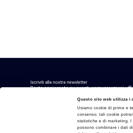
Iscriviti alla nostra newsletter
Resta aggiornato su eventi, comunicazioni ufficia
Questo sito web utilizza i
Usiamo cookie di prime e te
consenso, tali cookie potran
Chi Siamo
Tecnologie e Solu
statistiche e di marketing. 
possono combinare i dati di
Vision, purpose e valori
Tecnologie