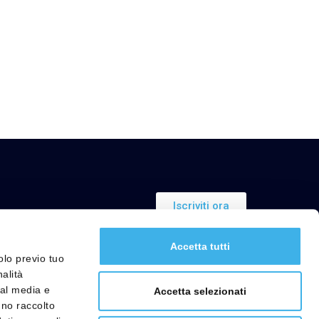
Iscriviti ora
Accetta tutti
olo previo tuo
nalità
Link utili
ial media e
Accetta selezionati
nno raccolto
lità
FAQ