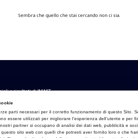
Sembra che quello che stai cercando non ci sia.
li e risultati di INWIT.
 cookie
rze parti necessari per il corretto funzionamento di questo Sito. S
no essere utilizzati per migliorare l'esperienza dell’utente e per fi
zioni
Investor Relations
Sostenibilità
I nostri partner si occupano di analisi dei dati web, pubblicità e soc
 questo sito web con quelli che potresti aver fornito loro o che ha
Calendario finanziario
Reporting di Sostenibi