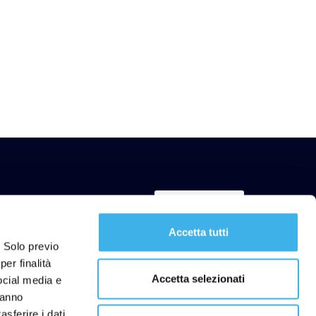
Iscriviti ora
Accetta tutti
. Solo previo
er finalità
Accetta selezionati
social media e
Link utili
hanno
lità
FAQ
asferire i dati