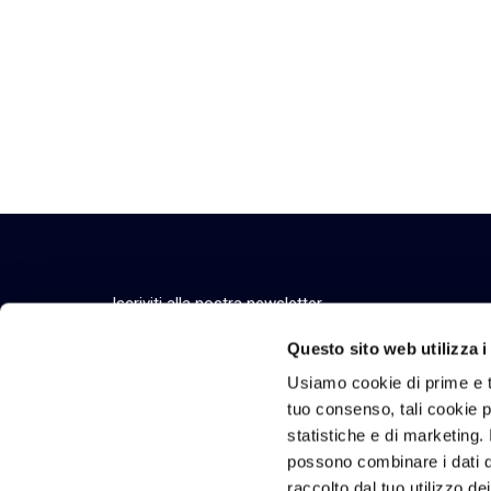
Iscriviti alla nostra newsletter
Resta aggiornato su eventi, comunicazioni ufficia
Questo sito web utilizza i
Usiamo cookie di prime e t
tuo consenso, tali cookie po
statistiche e di marketing. 
Chi Siamo
Tecnologie e Solu
possono combinare i dati di
Vision, purpose e valori
Tecnologie
raccolto dal tuo utilizzo de