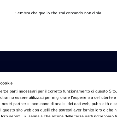
Sembra che quello che stai cercando non ci sia.
li e risultati di INWIT.
 cookie
erze parti necessari per il corretto funzionamento di questo Sito
tranno essere utilizzati per migliorare l'esperienza dell’utente e p
I nostri partner si occupano di analisi dei dati web, pubblicità e 
zioni
Investor Relations
Sostenibilità
 questo sito web con quelli che potresti aver fornito loro o che 
Calendario finanziario
Reporting di Sostenibi
i loro servizi. Si segnala che alcune delle terze parti potrebbero tr