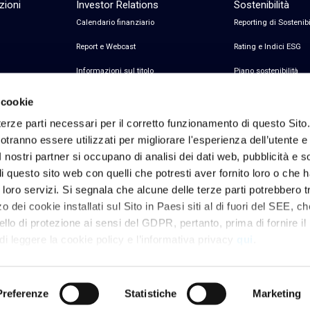
zioni
Investor Relations
Sostenibilità
Calendario finanziario
Reporting di Sostenibi
Report e Webcast
Rating e Indici ESG
Informazioni sul titolo
Piano sostenibilità
Informazioni sul debito
Certificazioni
 cookie
Avvisi finanziari
erze parti necessari per il corretto funzionamento di questo Sito
tranno essere utilizzati per migliorare l'esperienza dell’utente e p
Copertura Analisti e Consenso
I nostri partner si occupano di analisi dei dati web, pubblicità e 
Contatti Investor Relations
 questo sito web con quelli che potresti aver fornito loro o che 
i loro servizi. Si segnala che alcune delle terze parti potrebbero tr
 dei cookie installati sul Sito in Paesi siti al di fuori del SEE, c
Privacy & Cookie policy
Note Legali
Riferimenti Privacy
Dichiarazione di access
ello di protezione ai sensi del GDPR, pertanto, prima di fornire il
 leggere la cookie policy e l’informativa privacy
qui
.
onsente il permanere dei soli cookie necessari.
Preferenze
Statistiche
Marketing