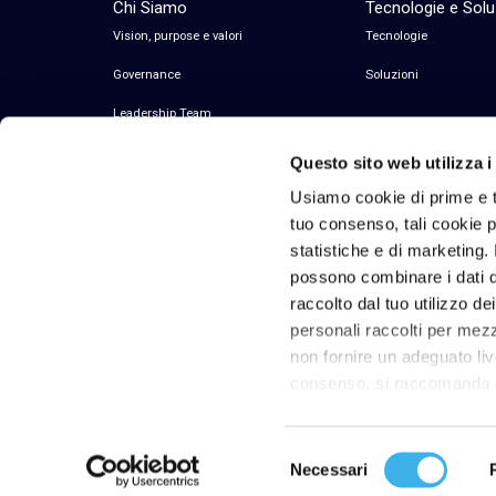
Chi Siamo
Tecnologie e Solu
Vision, purpose e valori
Tecnologie
Governance
Soluzioni
Leadership Team
Questo sito web utilizza i
Usiamo cookie di prime e t
tuo consenso, tali cookie po
statistiche e di marketing. 
possono combinare i dati di
raccolto dal tuo utilizzo de
personali raccolti per mezzo
© 2026 Inwit – Infrastrutture Wireless Italiane
non fornire un adeguato liv
S.p.A. – All Rights Reserved Codice Fiscale e
consenso, si raccomanda di
Partita IVA 08936640963
Cliccando su “rifiuta” si c
Selezione
Necessari
del