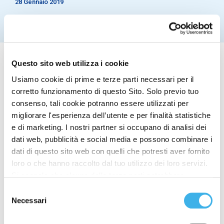
28 Gennaio 2019
Questo sito web utilizza i cookie
Usiamo cookie di prime e terze parti necessari per il
corretto funzionamento di questo Sito. Solo previo tuo
INWIT informa che, in data odierna, la responsabilità
consenso, tali cookie potranno essere utilizzati per
della funzione Marketing & Sales, precedentemente
migliorare l'esperienza dell’utente e per finalità statistiche
assegnata ad Emilio Maratea – che lascerà
e di marketing. I nostri partner si occupano di analisi dei
l’Azienda nei prossimi mesi per raggiunti requisiti
dati web, pubblicità e social media e possono combinare i
pensionistici – viene affidata a Gabriele Abbagnara
dati di questo sito web con quelli che potresti aver fornito
che contestualmente entra a far parte di INWIT.
loro o che hanno raccolto dal tuo utilizzo dei loro servizi.
Si segnala che alcune delle terze parti potrebbero
Il cv di Gabriele Abbagnara sarà a breve disponibile
trasferire i dati personali raccolti per mezzo dei cookie
sul sito aziendale www.inwit.it Emilio Maratea e
Selezione
Gabriele Abbagnara non risultano titolari di azioni
installati sul Sito in Paesi siti al di fuori del SEE, che
Necessari
del
della società. L’Azienda ringrazia Emilio Maratea
potrebbero non fornire un adeguato livello di protezione ai
consenso
per l’importante contributo professionale e
sensi del GDPR, pertanto, prima di fornire il proprio