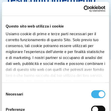
di gestione al 30
settembre 2015
Questo sito web utilizza i cookie
Usiamo cookie di prime e terze parti necessari per il
27 Ottobre 2015
corretto funzionamento di questo Sito. Solo previo tuo
consenso, tali cookie potranno essere utilizzati per
migliorare l'esperienza dell’utente e per finalità statistiche
e di marketing. I nostri partner si occupano di analisi dei
dati web, pubblicità e social media e possono combinare i
dati di questo sito web con quelli che potresti aver fornito
loro o che hanno raccolto dal tuo utilizzo dei loro servizi.
Si segnala che alcune delle terze parti potrebbero
trasferire i dati personali raccolti per mezzo dei cookie
Il Consiglio di Amministrazione di Infrastrutture
Selezione
installati sul Sito in Paesi siti al di fuori del SEE, che
Wireless Italiane S.p.A. (INWIT), riunitosi oggi sotto
Necessari
del
potrebbero non fornire un adeguato livello di protezione ai
la presidenza di Francesco Profumo, ha esaminato
consenso
e approvato il Resoconto intermedio di gestione al
sensi del GDPR, pertanto, prima di fornire il proprio
Preferenze