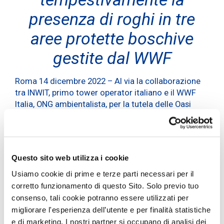
presenza di roghi in tre
aree protette boschive
gestite dal WWF
Roma 14 dicembre 2022 – Al via la collaborazione
tra INWIT, primo tower operator italiano e il WWF
Italia, ONG ambientalista, per la tutela delle Oasi
boschive.
Il progetto ha l’obiettivo di rilevare
automaticamente e allertare con tempestività,
attraverso un’apposita tecnologia installata sulle
Questo sito web utilizza i cookie
torri di INWIT, il propagarsi di incendi boschivi in
Usiamo cookie di prime e terze parti necessari per il
aree specifiche, tutelando in questo modo la
corretto funzionamento di questo Sito. Solo previo tuo
biodiversità presente in queste aree.
consenso, tali cookie potranno essere utilizzati per
migliorare l'esperienza dell’utente e per finalità statistiche
Per l’avvio del monitoraggio sono state selezionate
tre Oasi del WWF: Macchiagrande (RM), Bosco di
e di marketing. I nostri partner si occupano di analisi dei