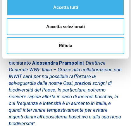
biodiversità e per rendere le nostre aree verdi più
Accetta tutti
sicure per tutti”.
“La biodiversità è fondamentale per garantire la
Accetta selezionati
salute e la funzionalità degli ecosistemi naturali.
Dobbiamo quindi impegnarci a prevenire i danni
causati da quelle che sono due tra le principali
Rifiuta
minacce della perdita della biodiversità, ovvero la
pressione antropica e il cambiamento climatico –
ha
dichiarato
Alessandra Prampolini
, Direttrice
Generale WWF Italia – Grazie alla collaborazione con
INWIT sarà per noi possibile rafforzare la
salvaguardia delle nostre Oasi, preziosi scrigni di
biodiversità del Paese. In particolare, potremo
ricevere rapida allerta in caso di incendi boschivi, la
cui frequenza e intensità è in aumento in Italia, e
quindi intervenire tempestivamente per evitare
ingenti danni all’ecosistema boschivo e alla sua ricca
biodiversità”.