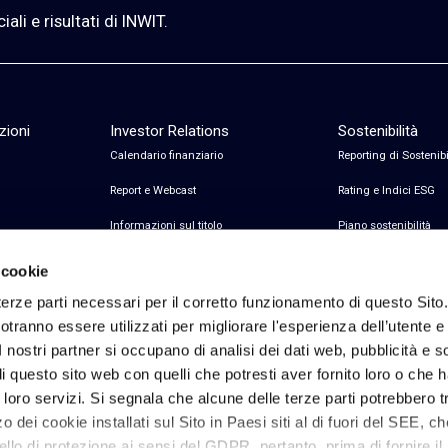
li e risultati di INWIT.
zioni
Investor Relations
Sostenibilità
Calendario finanziario
Reporting di Sostenibi
Report e Webcast
Rating e Indici ESG
Informazioni sul titolo
Piano sostenibilità
Informazioni sul debito
Certificazioni
 cookie
Avvisi finanziari
erze parti necessari per il corretto funzionamento di questo Sito
tranno essere utilizzati per migliorare l'esperienza dell’utente e p
Copertura Analisti e Consenso
I nostri partner si occupano di analisi dei dati web, pubblicità e 
Contatti Investor Relations
 questo sito web con quelli che potresti aver fornito loro o che 
i loro servizi. Si segnala che alcune delle terze parti potrebbero tr
 dei cookie installati sul Sito in Paesi siti al di fuori del SEE, c
Privacy & Cookie policy
Note Legali
Riferimenti Privacy
Dichiarazione di access
ello di protezione ai sensi del GDPR, pertanto, prima di fornire il