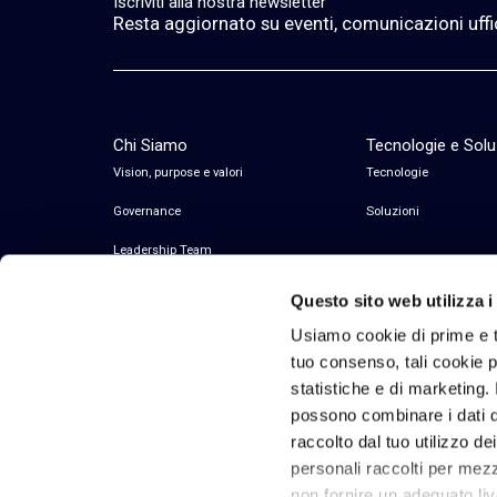
Iscriviti alla nostra newsletter
Resta aggiornato su eventi, comunicazioni ufficia
Chi Siamo
Tecnologie e Solu
Vision, purpose e valori
Tecnologie
Governance
Soluzioni
Leadership Team
Questo sito web utilizza i
Usiamo cookie di prime e t
tuo consenso, tali cookie po
statistiche e di marketing. 
possono combinare i dati di
raccolto dal tuo utilizzo de
personali raccolti per mezzo
© 2026 Inwit – Infrastrutture Wireless Italiane
non fornire un adeguato liv