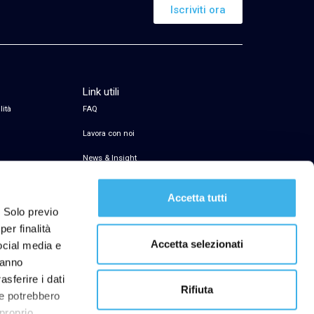
Iscriviti ora
Link utili
lità
FAQ
Lavora con noi
News & Insight
Servizio di firma elettronica
Accetta tutti
Transparency Register
. Solo previo
er finalità
Segnalazioni Whistleblowing
Accetta selezionati
social media e
hanno
asferire i dati
Rifiuta
he potrebbero
ibilità
 proprio