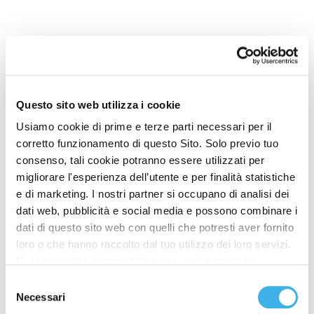
Milano, 11 giugno 2020
– Infrastrutture Wireless
Italiane S.p.a. (INWIT) comunica, ai sensi
Questo sito web utilizza i cookie
dell’articolo 85-bis del Regolamento Consob n.
11971/99, la nuova composizione del proprio
Usiamo cookie di prime e terze parti necessari per il
capitale sociale (sottoscritto e versato) pari ad Euro
corretto funzionamento di questo Sito. Solo previo tuo
600.000.000 suddiviso in n. 960.200.000 Azioni
consenso, tali cookie potranno essere utilizzati per
ordinarie prive di indicazione del valore nominale
migliorare l'esperienza dell’utente e per finalità statistiche
(identificate con il codice ISIN IT0005090300) e
e di marketing. I nostri partner si occupano di analisi dei
tutte quotate sul Mercato telematico Azionario
dati web, pubblicità e social media e possono combinare i
organizzato e gestito da Borsa Italiana S.p.A. a
dati di questo sito web con quelli che potresti aver fornito
seguito della pubblicazione del prospetto di
loro o che hanno raccolto dal tuo utilizzo dei loro servizi.
ammissione alle negoziazioni delle Azioni ordinarie
Si segnala che alcune delle terze parti potrebbero
assegnate a Vodafone Europe BV nell’ambito della
trasferire i dati personali raccolti per mezzo dei cookie
Selezione
fusione di cui al comunicato stampa del 10 giugno
installati sul Sito in Paesi siti al di fuori del SEE, che
Necessari
del
2020 disponibile sul sito internet dell’Emittente
potrebbero non fornire un adeguato livello di protezione ai