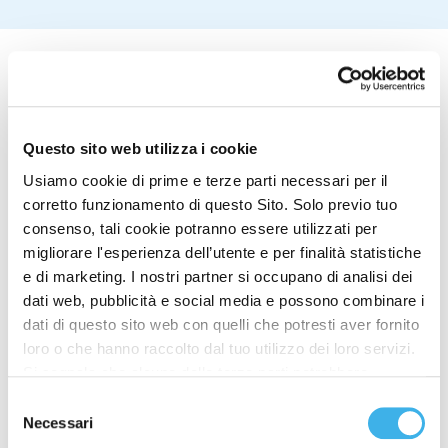
Sottoscrivete le azioni di INWIT, il più grande tower
Questo sito web utilizza i cookie
operator del Paese. Dall’8 al 17 giugno.
Usiamo cookie di prime e terze parti necessari per il
È il momento di investire su INWIT, ci sono ottimi
corretto funzionamento di questo Sito. Solo previo tuo
motivi per farlo. Perché realizza e gestisce
consenso, tali cookie potranno essere utilizzati per
infrastrutture per tutte le reti wireless. Perché ha un
migliorare l'esperienza dell’utente e per finalità statistiche
patrimonio di circa 11.500 Siti di elevata qualità e
e di marketing. I nostri partner si occupano di analisi dei
collocati in posizioni strategiche. Perché le sue
dati web, pubblicità e social media e possono combinare i
infrastrutture ospitano apparati delle reti mobili di
dati di questo sito web con quelli che potresti aver fornito
Telecom Italia |TIM e degli altri gestori, sistemi
loro o che hanno raccolto dal tuo utilizzo dei loro servizi.
radio di operatori televisivi, di enti pubblici e di
Si segnala che alcune delle terze parti potrebbero
società private. Perché punta sull’innovazione
tecnologica e sulle infrastrutture wireless di nuova
trasferire i dati personali raccolti per mezzo dei cookie
Selezione
generazione come le Small Cells e le reti per
installati sul Sito in Paesi siti al di fuori del SEE, che
Necessari
del
l’Internet delle Cose. Perché INWIT nasce da
potrebbero non fornire un adeguato livello di protezione ai