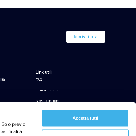
Iscriviti ora
Link utili
lità
FAQ
Lavora con noi
News & Insight
Servizio di firma elettronica
Accetta tutti
Transparency Register
. Solo previo
er finalità
Segnalazioni Whistleblowing