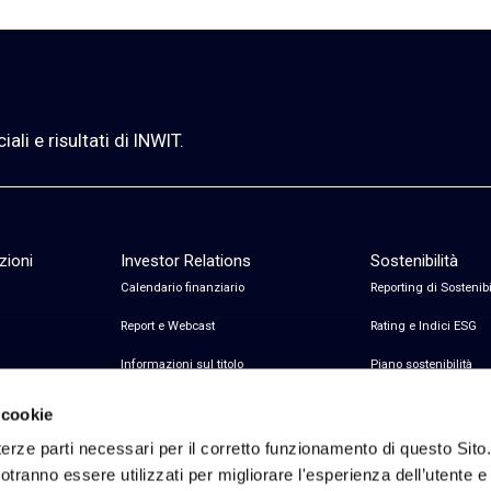
li e risultati di INWIT.
zioni
Investor Relations
Sostenibilità
Calendario finanziario
Reporting di Sostenibi
Report e Webcast
Rating e Indici ESG
Informazioni sul titolo
Piano sostenibilità
Informazioni sul debito
Certificazioni
 cookie
Avvisi finanziari
erze parti necessari per il corretto funzionamento di questo Sito
tranno essere utilizzati per migliorare l'esperienza dell’utente e p
Copertura Analisti e Consenso