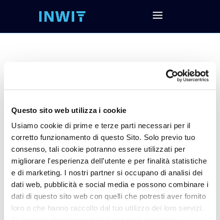
Avviso disponibilità
resoconto intermedio
Questo sito web utilizza i cookie
di gestione al 30
Usiamo cookie di prime e terze parti necessari per il
corretto funzionamento di questo Sito. Solo previo tuo
settembre 2025
consenso, tali cookie potranno essere utilizzati per
migliorare l'esperienza dell’utente e per finalità statistiche
e di marketing. I nostri partner si occupano di analisi dei
dati web, pubblicità e social media e possono combinare i
dati di questo sito web con quelli che potresti aver fornito
loro o che hanno raccolto dal tuo utilizzo dei loro servizi.
Si segnala che alcune delle terze parti potrebbero