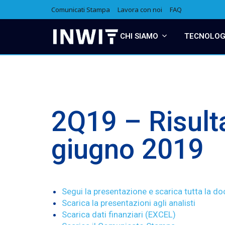
Comunicati Stampa
Lavora con noi
FAQ
CHI SIAMO
TECNOLOGI
2Q19 – Risulta
giugno 2019
Segui la presentazione e scarica tutta la 
Scarica la presentazioni agli analisti
Scarica dati finanziari (EXCEL)