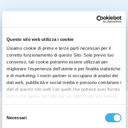
Questo sito web utilizza i cookie
Usiamo cookie di prime e terze parti necessari per il
corretto funzionamento di questo Sito. Solo previo tuo
consenso, tali cookie potranno essere utilizzati per
migliorare l'esperienza dell’utente e per finalità statistiche
e di marketing. I nostri partner si occupano di analisi dei
dati web, pubblicità e social media e possono combinare i
dati di questo sito web con quelli che potresti aver fornito
loro o che hanno raccolto dal tuo utilizzo dei loro servizi.
Si segnala che alcune delle terze parti potrebbero
trasferire i dati personali raccolti per mezzo dei cookie
Selezione
installati sul Sito in Paesi siti al di fuori del SEE, che
Necessari
del
potrebbero non fornire un adeguato livello di protezione ai
consenso