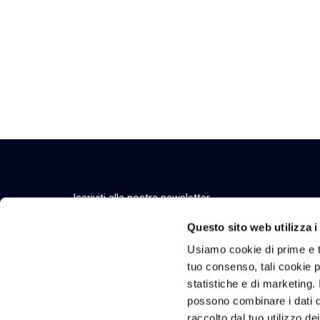
Iscriviti alla nostra newsletter
Resta aggiornato su eventi, comunicazioni ufficia
Questo sito web utilizza i
Usiamo cookie di prime e t
tuo consenso, tali cookie po
statistiche e di marketing. 
Chi Siamo
Tecnologie e Solu
possono combinare i dati di
Vision, purpose e valori
Tecnologie
raccolto dal tuo utilizzo de