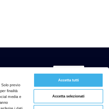
Iscriviti ora
Accetta tutti
. Solo previo
er finalità
Accetta selezionati
social media e
Link utili
hanno
lità
FAQ
asferire i dati