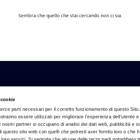
Sembra che quello che stai cercando non ci sia.
li e risultati di INWIT.
 cookie
erze parti necessari per il corretto funzionamento di questo Sito
tranno essere utilizzati per migliorare l'esperienza dell’utente e p
I nostri partner si occupano di analisi dei dati web, pubblicità e 
zioni
Investor Relations
Sostenibilità
 questo sito web con quelli che potresti aver fornito loro o che 
Calendario finanziario
Reporting di Sostenibi
i loro servizi. Si segnala che alcune delle terze parti potrebbero tr