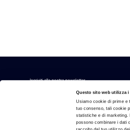
Iscriviti alla nostra newsletter
Resta aggiornato su eventi, comunicazioni ufficia
Questo sito web utilizza i
Usiamo cookie di prime e t
tuo consenso, tali cookie po
statistiche e di marketing. 
Chi Siamo
Tecnologie e Solu
possono combinare i dati di
Vision, purpose e valori
Tecnologie
raccolto dal tuo utilizzo de