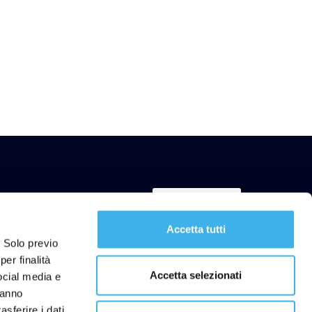
Iscriviti ora
Accetta tutti
. Solo previo
er finalità
Accetta selezionati
social media e
Link utili
hanno
lità
FAQ
asferire i dati