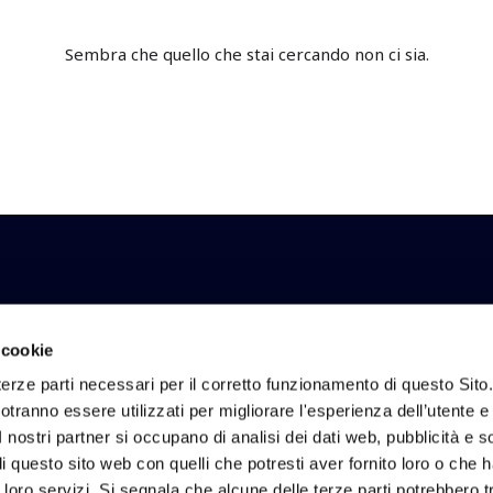
Sembra che quello che stai cercando non ci sia.
li e risultati di INWIT.
 cookie
erze parti necessari per il corretto funzionamento di questo Sito
tranno essere utilizzati per migliorare l'esperienza dell’utente e p
I nostri partner si occupano di analisi dei dati web, pubblicità e 
zioni
Investor Relations
Sostenibilità
 questo sito web con quelli che potresti aver fornito loro o che 
Calendario finanziario
Reporting di Sostenibi
i loro servizi. Si segnala che alcune delle terze parti potrebbero tr