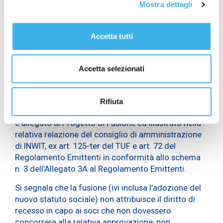
dal socio che acquista la partecipazione superiore
Mostra dettagli
alla soglia rilevante e dal socio o dai soci che
detengono, anche di concerto tra loro, la
partecipazione di maggioranza anche relativa
Accetta tutti
purché superiore al 10% nel rispetto di quanto
previsto dall’articolo 49, comma 1, lett. g), del
Accetta selezionati
Regolamento Emittenti ai fini dell’esenzione OPA
(c.d. procedura di
white-wash
).
Con decorrenza dalla data di efficacia della fusione,
Rifiuta
INWIT adotterà un nuovo statuto sociale il cui testo
è allegato al Progetto di Fusione ed illustrato nella
relativa relazione del consiglio di amministrazione
di INWIT, ex art. 125-ter del TUF e art. 72 del
Regolamento Emittenti in conformità allo schema
n. 3 dell’Allegato 3A al Regolamento Emittenti.
Si segnala che la fusione (ivi inclusa l’adozione del
nuovo statuto sociale) non attribuisce il diritto di
recesso in capo ai soci che non dovessero
concorrere alla relativa approvazione, non