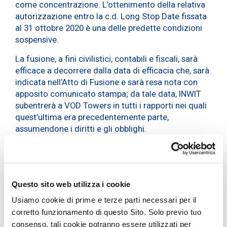
come concentrazione. L’ottenimento della relativa
autorizzazione entro la c.d. Long Stop Date fissata
al 31 ottobre 2020 è una delle predette condizioni
sospensive.
La fusione, a fini civilistici, contabili e fiscali, sarà
efficace a decorrere dalla data di efficacia che, sarà
indicata nell’Atto di Fusione e sarà resa nota con
apposito comunicato stampa; da tale data, INWIT
subentrerà a VOD Towers in tutti i rapporti nei quali
quest’ultima era precedentemente parte,
assumendone i diritti e gli obblighi.
Si ricorda infine che:
trattandosi di operazione tra parti correlate di
“maggiore rilevanza” ai sensi del Regolamento
Questo sito web utilizza i cookie
Consob in materia di operazioni con parti
Usiamo cookie di prime e terze parti necessari per il
correlate, il relativo Documento Informativo è
corretto funzionamento di questo Sito. Solo previo tuo
stato pubblicato in data 1° agosto 2019 ed è
consenso, tali cookie potranno essere utilizzati per
disponibile sul sito internet www.inwit.it, a
questo