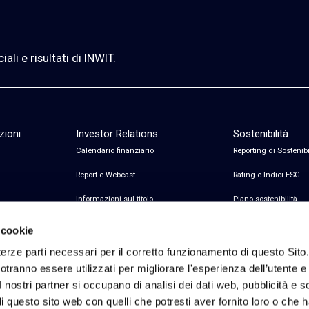
li e risultati di INWIT.
zioni
Investor Relations
Sostenibilità
Calendario finanziario
Reporting di Sostenibi
Report e Webcast
Rating e Indici ESG
Informazioni sul titolo
Piano sostenibilità
Informazioni sul debito
Certificazioni
 cookie
Avvisi finanziari
erze parti necessari per il corretto funzionamento di questo Sito
tranno essere utilizzati per migliorare l'esperienza dell’utente e p
Copertura Analisti e Consenso
I nostri partner si occupano di analisi dei dati web, pubblicità e 
Contatti Investor Relations
 questo sito web con quelli che potresti aver fornito loro o che 