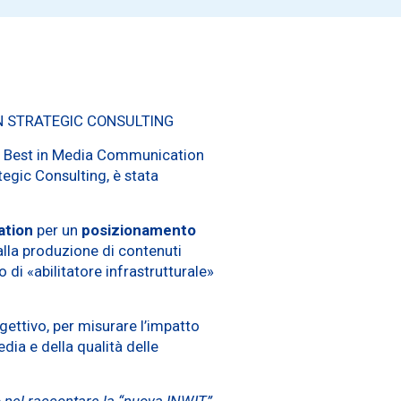
ON STRATEGIC CONSULTING
one Best in Media Communication
tegic Consulting, è stata
ation
per un
posizionamento
alla produzione di contenuti
lo di «abilitatore infrastrutturale»
gettivo, per misurare l’impatto
ia e della qualità delle
o nel raccontare la “nuova INWIT”