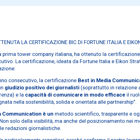
TENUTA LA CERTIFICAZIONE BIC DI FORTUNE ITALIA E EIK
a prima tower company italiana, ha ottenuto la certificazi
tivo. La certificazione, ideata da Fortune Italia e Eikon Stra
azione:
nno consecutivo, la certificazione
Best in Media Communic
 un
giudizio positivo dei giornalisti
(soprattutto in relazione 
arenza) e la
capacità di comunicare in modo efficace
il ruo
ata nella sostenibilità, solida e orientata alle partnership”.
dia Communication è un
metodo scientifico, trasparente e og
on solo della visibilità, ma anche del posizionamento nei med
le redazioni giornalistiche.
e particolarmente orgogliosi, perché conferma il nostro lavor