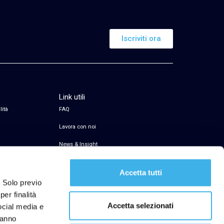
Iscriviti ora
Link utili
lità
FAQ
Lavora con noi
News & Insight
Servizio di firma elettronica
Accetta tutti
Transparency Register
. Solo previo
er finalità
Segnalazioni Whistleblowing
Accetta selezionati
social media e
hanno