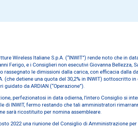
utture Wireless Italiane S.p.A. (“INWIT”) rende noto che in da
nni Ferigo, e i Consiglieri non esecutivi Giovanna Bellezza, 
assegnato le dimissioni dalla carica, con efficacia dalla da
A. (che detiene una quota del 30,2% in INWIT) sottoscritto in 
tori guidato da ARDIAN (“Operazione”).
ione, perfezionatosi in data odierna, l’intero Consiglio si int
iale di INWIT, fermo restando che tali amministratori rimarra
one sarà ricostituito per nomina assembleare.
agosto 2022 una riunione del Consiglio di Amministrazione pe