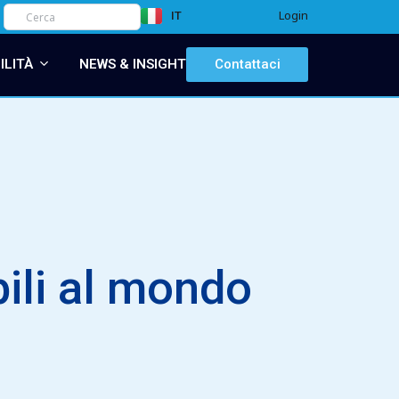
Login
IT
EN
ILITÀ
NEWS & INSIGHT
Contattaci
bili al mondo