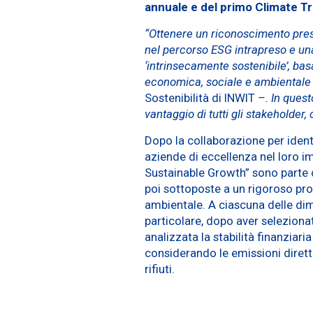
annuale e del primo Climate Tr
“Ottenere un riconoscimento pres
nel percorso ESG intrapreso e una
‘intrinsecamente sostenibile’, basa
economica, sociale e ambiental
Sostenibilità di INWIT
–
. In ques
vantaggio di tutti gli stakeholder, 
Dopo la collaborazione per ident
aziende di eccellenza nel loro i
Sustainable Growth” sono parte d
poi sottoposte a un rigoroso proc
ambientale. A ciascuna delle dime
particolare, dopo aver selezionat
analizzata la stabilità finanziar
considerando le emissioni dirette
rifiuti.