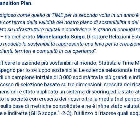
ansition Plan.
tigioso come quello di TIME per la seconda volta in un anno è 
 conferma della validità del nostro piano di sostenibilità e del
to su infrastrutture digitali e condivise e in grado di coniugare
e
– ha dichiarato
Michelangelo Suigo
, Direttore Relazioni E
to modello
la sostenibilità rappresenta una leva per la creazion
clienti, territori e comunità in cui operiamo”.
ificare le aziende più sostenibili al mondo, Statista e Time 
mpegno per lo sviluppo sostenibile. Le aziende selezionate tr
i un campione iniziale di 3.000 società tra le più grandi e i
esso di selezione basato su tre dimensioni: crescita dei ricav
nsioni è stato applicato un sistema di scoring ed è stato att
o le società con crescita dei ricavi oltre la media (nel perio
ia sulla base di metriche consolidate e ne è infine stato valuta
 e indirette (GHG scope 1-2-3), l’utilizzo di risorse quali ac