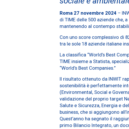
sociale e ambiental
Roma 27 novembre 2024
– INWI
di TIME delle 500 aziende che, a 
mantenendo al contempo stabilità 
Con uno score complessivo di 82,8
tra le sole 18 aziende italiane i
La classifica “World’s Best Comp
TIME insieme a Statista, special
“World’s Best Companies.”
Il risultato ottenuto da INWIT ra
sostenibilità è perfettamente int
(Environmental, Social e Governan
validazione del proprio target Ne
Salute e Sicurezza, Energia e del
business, che si aggiungono all’i
Quest’anno ha segnato il raggiun
primo Bilancio Integrato, un do