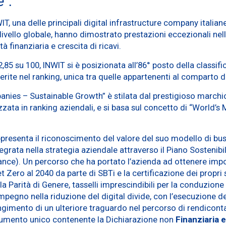
e
”.
T, una delle principali digital infrastructure company italiane
livello globale, hanno dimostrato prestazioni eccezionali nell
finanziaria e crescita di ricavi.
5 su 100, INWIT si è posizionata all’86° posto della classifica
nserite nel ranking, unica tra quelle appartenenti al comparto 
anies – Sustainable Growth” è stilata dal prestigioso marchi
izzata in ranking aziendali, e si basa sul concetto di “World’
ppresenta il riconoscimento del valore del suo modello di busi
egrata nella strategia aziendale attraverso il Piano Sostenibil
ce). Un percorso che ha portato l’azienda ad ottenere importan
t Zero al 2040 da parte di SBTi e la certificazione dei propri
la Parità di Genere, tasselli imprescindibili per la conduzione
mpegno nella riduzione del digital divide, con l’esecuzione de
gimento di un ulteriore traguardo nel percorso di rendiconta
cumento unico contenente la Dichiarazione non
Finanziaria e