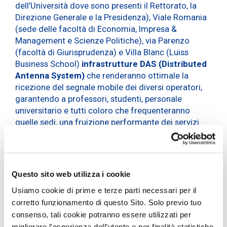
dell’Università dove sono presenti il Rettorato, la
Direzione Generale e la Presidenza), Viale Romania
(sede delle facoltà di Economia, Impresa &
Management e Scienze Politiche), via Parenzo
(facoltà di Giurisprudenza) e Villa Blanc (Luiss
Business School)
infrastrutture DAS (Distributed
Antenna System)
che renderanno ottimale la
ricezione del segnale mobile dei diversi operatori,
garantendo a professori, studenti, personale
universitario e tutti coloro che frequenteranno
quelle sedi, una fruizione performante dei servizi
mobili.
Ad avvantaggiarsi di questa nuova infrastruttura
sarà soprattutto la copertura del segnale nelle aree
Questo sito web utilizza i cookie
indoor dell’ateneo: aule, laboratori, biblioteche dove
sarà possibile utilizzare i diversi device (pc, tablet e
Usiamo cookie di prime e terze parti necessari per il
smartphone) con
prestazioni eccellenti e in piena
corretto funzionamento di questo Sito. Solo previo tuo
mobilità
.
consenso, tali cookie potranno essere utilizzati per
migliorare l'esperienza dell’utente e per finalità statistiche