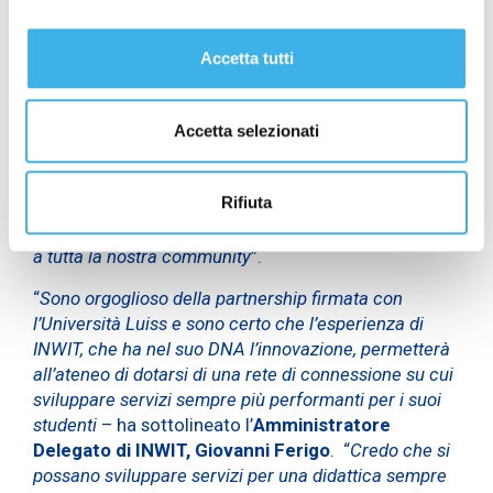
l’interazione studente-professore
” ha dichiarato
il
Direttore Generale Luiss Giovanni Lo Storto
,
proseguendo: “
Da settembre il nostro Ateneo
Accetta tutti
riprenderà le attività in presenza, ma anche il digital
learning ricoprirà un ruolo strategico all’interno del
nostro nuovo modello formativo. La Luiss continua ad
Accetta selezionati
investire nel potenziamento delle infrastrutture
tecnologiche per assicurare, grazie a un player di
Rifiuta
indiscusso valore come INWIT, un’accessibilità ai
servizi ed una esperienza di navigazione superveloce
a tutta la nostra community
”.
“
Sono orgoglioso della partnership firmata con
l’Università Luiss e sono certo che l’esperienza di
INWIT, che ha nel suo DNA l’innovazione, permetterà
all’ateneo di dotarsi di una rete di connessione su cui
sviluppare servizi sempre più performanti per i suoi
studenti
– ha sottolineato l’
Amministratore
Delegato di INWIT, Giovanni Ferigo
. “
Credo che si
possano sviluppare servizi per una didattica sempre