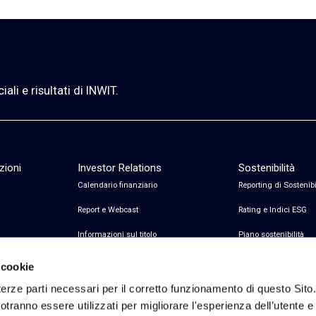
li e risultati di INWIT.
zioni
Investor Relations
Sostenibilità
Calendario finanziario
Reporting di Sostenibi
Report e Webcast
Rating e Indici ESG
Informazioni sul titolo
Piano sostenibilità
Informazioni sul debito
Certificazioni
 cookie
Avvisi finanziari
erze parti necessari per il corretto funzionamento di questo Sito
tranno essere utilizzati per migliorare l'esperienza dell’utente e p
Copertura Analisti e Consenso