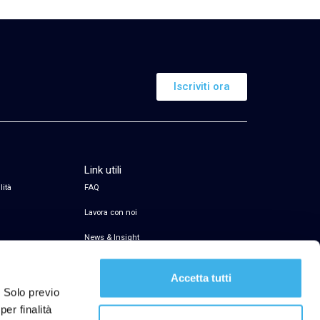
Iscriviti ora
Link utili
lità
FAQ
Lavora con noi
News & Insight
Servizio di firma elettronica
Accetta tutti
Transparency Register
. Solo previo
er finalità
Segnalazioni Whistleblowing