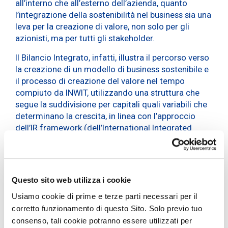
all’interno che all’esterno dell’azienda, quanto
l’integrazione della sostenibilità nel business sia una
leva per la creazione di valore, non solo per gli
azionisti, ma per tutti gli stakeholder.
Il Bilancio Integrato, infatti, illustra il percorso verso
la creazione di un modello di business sostenibile e
il processo di creazione del valore nel tempo
compiuto da INWIT, utilizzando una struttura che
segue la suddivisione per capitali quali variabili che
determinano la crescita, in linea con l’approccio
dell’IR framework (dell’International Integrated
Reporting Council – IIRC).
Sono stati davvero tanti i risultati raggiunti e i
riconoscimenti ottenuti lo scorso anno da INWIT, a
Questo sito web utilizza i cookie
partire dalla certificazione
Top Employers
, a
dimostrazione del costante impegno volto al
Usiamo cookie di prime e terze parti necessari per il
benessere e allo sviluppo delle persone e al
corretto funzionamento di questo Sito. Solo previo tuo
miglioramento dell’ambiente di lavoro, alla
consenso, tali cookie potranno essere utilizzati per