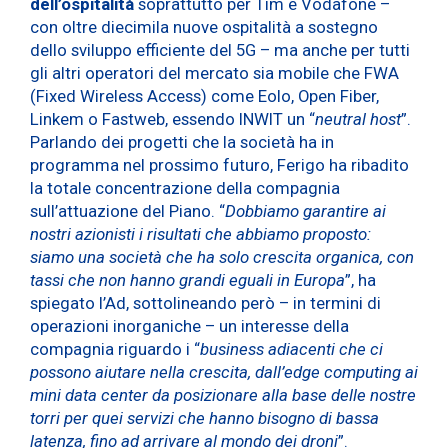
dell’ospitalità
soprattutto per Tim e Vodafone –
con oltre diecimila nuove ospitalità a sostegno
dello sviluppo efficiente del 5G – ma anche per tutti
gli altri operatori del mercato sia mobile che FWA
(Fixed Wireless Access) come Eolo, Open Fiber,
Linkem o Fastweb, essendo INWIT un “
neutral host
”.
Parlando dei progetti che la società ha in
programma nel prossimo futuro, Ferigo ha ribadito
la totale concentrazione della compagnia
sull’attuazione del Piano. “
Dobbiamo garantire ai
nostri azionisti i risultati che abbiamo proposto:
siamo una società che ha solo crescita organica, con
tassi che non hanno grandi eguali in Europa
”, ha
spiegato l’Ad, sottolineando però – in termini di
operazioni inorganiche – un interesse della
compagnia riguardo i “
business adiacenti che ci
possono aiutare nella crescita, dall’edge computing ai
mini data center da posizionare alla base delle nostre
torri per quei servizi che hanno bisogno di bassa
latenza, fino ad arrivare al mondo dei droni
”.