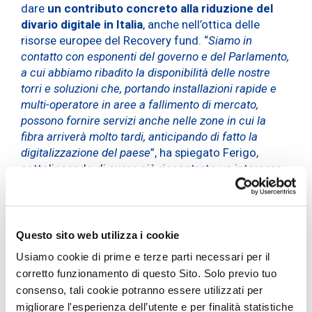
dare
un contributo concreto alla riduzione del
divario digitale in Italia
, anche nell’ottica delle
risorse europee del Recovery fund. “
Siamo in
contatto con esponenti del governo e del Parlamento,
a cui abbiamo ribadito la disponibilità delle nostre
torri e soluzioni che, portando installazioni rapide e
multi-operatore in aree a fallimento di mercato,
possono fornire servizi anche nelle zone in cui la
fibra arriverà molto tardi, anticipando di fatto la
digitalizzazione del paese
”, ha spiegato Ferigo,
sottolineando di avere già riscontrato un interesse
concreto nei confronti delle soluzioni e dei progetti
avanzati dalla società. “
Avendo torri smart anche in
termini di installazione, che possono ospitare più
operatori, apriamo il mercato a chiunque anche sul
Questo sito web utilizza i cookie
piano della fornitura del servizio
”, ha aggiunto,
Usiamo cookie di prime e terze parti necessari per il
ribadendo l’elevata expertise di INWIT soprattutto
corretto funzionamento di questo Sito. Solo previo tuo
nelle coperture indoor.
consenso, tali cookie potranno essere utilizzati per
“
Siamo front runner in Europa nelle soluzioni 4.0: in
migliorare l'esperienza dell’utente e per finalità statistiche