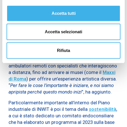
“
L’industria 4.0 è il driver principale di questa
evoluzione, e in questo senso giochiamo un ruolo da
Accetta tutti
apripista: predisponiamo l’infrastruttura in maniera
efficiente ed efficace, in modo che l’industria 4.0 sia
Accetta selezionati
pronta ad affrontare le nuove sfide nel momento in
cui si saranno servizi verticali
”, ha spiegato,
sottolineando le numerose
applicazioni del 5G
che
Rifiuta
andrebbero a migliorare sensibilmente la vita delle
persone. Dalla didattica a distanza all’università ad
ambulatori remoti con specialisti che interagiscono
a distanza, fino ad arrivare ai musei (come il
Maxxi
di Roma
) per offrire un’esperienza artistica diversa.
“
Per fare le cose l’importante è iniziare, e noi siamo
apripista perché questo mondo inizi
”, ha aggiunto.
Particolarmente importante all’interno del Piano
industriale di INWIT è poi il tema della
sostenibilità
,
a cui è stato dedicato un comitato endoconsiliare
che ha elaborato un programma al 2023 sulla base