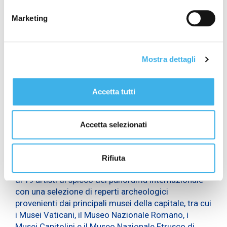
Volevamo un partner che fosse non solo un luogo di
conservazione ed esposizione, ma anche un
Marketing
laboratorio di sperimentazione e innovazione culturale,
di studio, ricerca e produzione di contenuti estetici del
nostro tempo.
Giovanni Ferigo,
Mostra dettagli
Amministratore Delegato di
INWIT
Accetta tutti
La mostra
“Della materia spirituale dell’arte”
è un
Accetta selezionati
percorso nell’immateriale da seguire attraverso lo
sguardo dell’arte contemporanea e, allo stesso
tempo, della storia arcaica di Roma.
Rifiuta
L’allestimento riunisce opere d’arte contemporanea
di 19 artisti di spicco del panorama internazionale
con una selezione di reperti archeologici
provenienti dai principali musei della capitale, tra cui
i Musei Vaticani, il Museo Nazionale Romano, i
Musei Capitolini e il Museo Nazionale Etrusco di