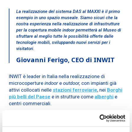
La realizzazione del sistema DAS al MAXXI è il primo
esempio in uno spazio museale. Siamo sicuri che la
nostra esperienza nella realizzazione di infrastrutture
per la copertura mobile indoor permetterà al Museo di
sfruttare al meglio tutte le possibilità offerte dalle
tecnologie mobili, sviluppando nuovi servizi per i
visitatori.
Giovanni Ferigo, CEO di INWIT
INWIT è leader in Italia nella realizzazione di
microcoperture
indoor
e
outdoor,
con impianti già
attivi collocati nelle
stazioni ferroviarie
, nei
Borghi
più belli del Paese
e in strutture come
alberghi
e
centri commerciali.
Nel 2020, anno in cui il MAXXI celebra il suo decimo
anno di vita, vogliamo compiere un vero e proprio salto