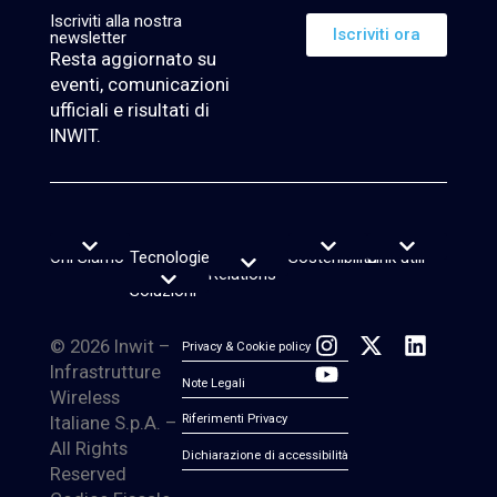
Iscriviti alla nostra
Iscriviti ora
newsletter
Resta aggiornato su
eventi, comunicazioni
ufficiali e risultati di
INWIT.
Chi Siamo
Tecnologie
Investor
Sostenibilità
Link utili
Vision, purpose e valori
Leadership Team
Reporting di Sostenibilità
Rating e Indici ESG
Piano sostenibilità
Lavora con noi
News & Insight
Servizio di firma elettronica
Transparency Register
Segnalazioni Whistleblowing
e
Relations
Calendario finanziario
Report e Webcast
Informazioni sul titolo
Informazioni sul debito
Avvisi finanziari
Copertura Analisti e Consenso
Contatti Investor Relations
Soluzioni
© 2026 Inwit –
Privacy & Cookie policy
Infrastrutture
Note Legali
Wireless
Italiane S.p.A. –
Riferimenti Privacy
All Rights
Dichiarazione di accessibilità
Reserved