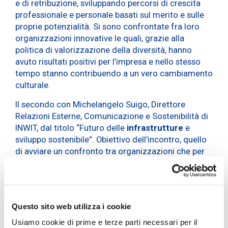
e di retribuzione, sviluppando percorsi di crescita
professionale e personale basati sul merito e sulle
proprie potenzialità. Si sono confrontate fra loro
organizzazioni innovative le quali, grazie alla
politica di valorizzazione della diversità, hanno
avuto risultati positivi per l’impresa e nello stesso
tempo stanno contribuendo a un vero cambiamento
culturale.
Il secondo con Michelangelo Suigo, Direttore
Relazioni Esterne, Comunicazione e Sostenibilità di
INWIT, dal titolo “Futuro delle
infrastrutture
e
sviluppo sostenibile”. Obiettivo dell’incontro, quello
di avviare un confronto tra organizzazioni che per
la loro importanza ricoprono un ruolo strategico
nello sviluppo sostenibile del Paese. Innovazione,
ricerca e digitalizzazione come fattori
fondamentali per costruire infrastrutture sostenibili
Questo sito web utilizza i cookie
e sicure e per coniugare sviluppo economico e
qualità della vita. Conoscere le strategie di chi
Usiamo cookie di prime e terze parti necessari per il