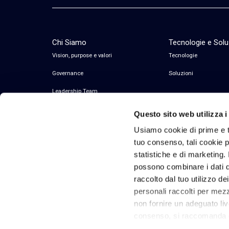
Chi Siamo
Tecnologie e Solu
Vision, purpose e valori
Tecnologie
Governance
Soluzioni
Leadership Team
Questo sito web utilizza i
Usiamo cookie di prime e t
tuo consenso, tali cookie po
statistiche e di marketing. 
possono combinare i dati di
raccolto dal tuo utilizzo de
personali raccolti per mezzo
© 2026 Inwit – Infrastrutture Wireless Italiane
non fornire un adeguato liv
S.p.A. – All Rights Reserved Codice Fiscale e
consenso, si raccomanda di
Partita IVA 08936640963
Cliccando su “rifiuta” si c