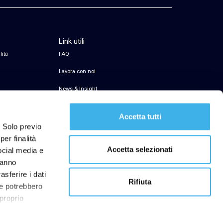
Link utili
lità
FAQ
Lavora con noi
News & Insight
Servizio di firma elettronica
Accetta tutti
Transparency Register
. Solo previo
er finalità
Segnalazioni Whistleblowing
Accetta selezionati
social media e
hanno
asferire i dati
Rifiuta
he potrebbero
ibilità
 proprio