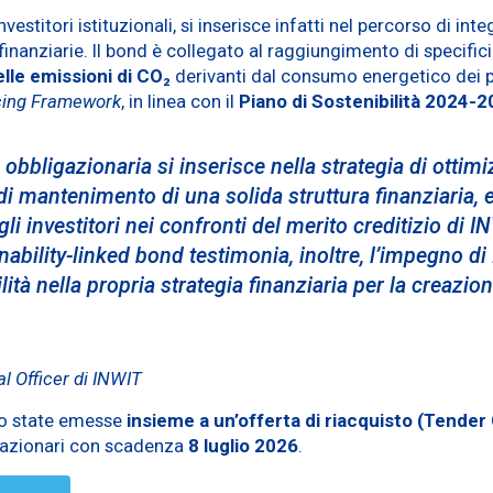
vestitori istituzionali, si inserisce infatti nel percorso di int
finanziarie. Il bond è collegato al raggiungimento di specifici o
lle emissioni di CO₂
derivanti dal consumo energetico dei pro
ncing Framework
, in linea con il
Piano di Sostenibilità 2024-
bbligazionaria si inserisce nella strategia di ottimi
di mantenimento di una solida struttura finanziaria,
i investitori nei confronti del merito creditizio di I
ability-linked bond testimonia, inoltre, l’impegno di 
ilità nella propria strategia finanziaria per la creazio
al Officer di INWIT
no state emesse
insieme a un’offerta di riacquisto (Tender
igazionari con scadenza
8 luglio 2026
.