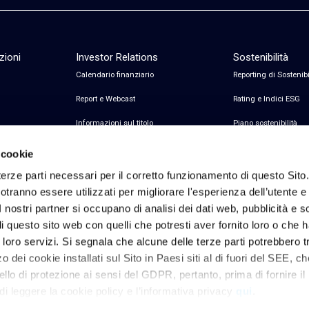
zioni
Investor Relations
Sostenibilità
Calendario finanziario
Reporting di Sostenibi
Report e Webcast
Rating e Indici ESG
Informazioni sul titolo
Piano sostenibilità
Informazioni sul debito
Certificazioni
 cookie
Avvisi finanziari
erze parti necessari per il corretto funzionamento di questo Sito
tranno essere utilizzati per migliorare l'esperienza dell’utente e p
Copertura Analisti e Consenso
I nostri partner si occupano di analisi dei dati web, pubblicità e 
Contatti Investor Relations
 questo sito web con quelli che potresti aver fornito loro o che 
i loro servizi. Si segnala che alcune delle terze parti potrebbero tr
 dei cookie installati sul Sito in Paesi siti al di fuori del SEE, c
Privacy & Cookie policy
Note Legali
Riferimenti Privacy
Dichiarazione di access
ello di protezione ai sensi del GDPR, pertanto, prima di fornire il
 leggere la cookie policy e l’informativa privacy
qui
.
onsente il permanere dei soli cookie necessari.