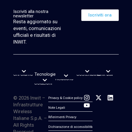
Iscriviti alla nostra
Iscriviti ora
newsletter
Resta aggiornato su
eventi, comunicazioni
ufficiali e risultati di
INWIT.
Chi Siamo
Tecnologie
Investor
Sostenibilità
Link utili
Vision, purpose e valori
Leadership Team
Reporting di Sostenibilità
Rating e Indici ESG
Piano sostenibilità
Lavora con noi
News & Insight
Servizio di firma elettronica
Transparency Register
Segnalazioni Whistleblowing
e
Relations
Calendario finanziario
Report e Webcast
Informazioni sul titolo
Informazioni sul debito
Avvisi finanziari
Copertura Analisti e Consenso
Contatti Investor Relations
Soluzioni
© 2026 Inwit –
Privacy & Cookie policy
Infrastrutture
Note Legali
Wireless
Italiane S.p.A. –
Riferimenti Privacy
All Rights
Dichiarazione di accessibilità
Reserved