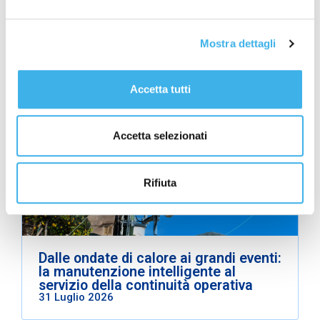
Mostra dettagli
Contenuti correlati
Leggi gli altri articoli della stessa categoria.
Accetta tutti
Sostenibilità
Accetta selezionati
Rifiuta
Dalle ondate di calore ai grandi eventi:
la manutenzione intelligente al
servizio della continuità operativa
31 Luglio 2026