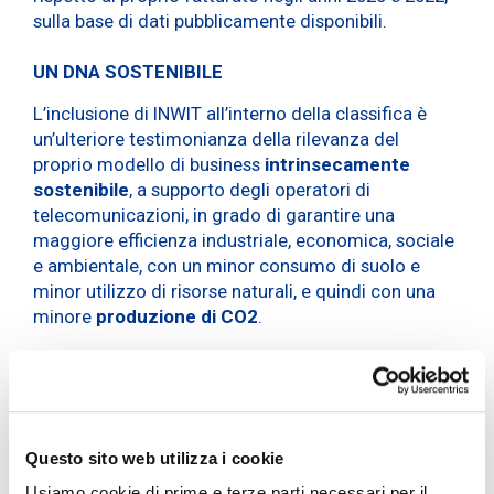
sulla base di dati pubblicamente disponibili.
UN DNA SOSTENIBILE
L’inclusione di INWIT all’interno della classifica è
un’ulteriore testimonianza della rilevanza del
proprio modello di business
intrinsecamente
sostenibile
, a supporto degli operatori di
telecomunicazioni, in grado di garantire una
maggiore efficienza industriale, economica, sociale
e ambientale, con un minor consumo di suolo e
minor utilizzo di risorse naturali, e quindi con una
minore
produzione di CO2
.
Questo riconoscimento premia ulteriormente la
strategia climatica
definita da INWIT, la cui
principale leva è l’utilizzo di energia elettrica da
fonti rinnovabili, intesa come autoproduzione da
fotovoltaico e acquisto, oltre ad investimenti in
Questo sito web utilizza i cookie
efficienza energetica.
Usiamo cookie di prime e terze parti necessari per il