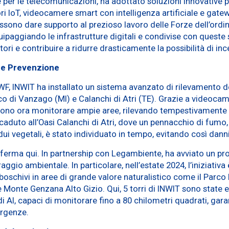
re per le telecomunicazioni, ha adottato soluzioni innovative
i IoT, videocamere smart con intelligenza artificiale e gatewa
sono dare supporto al prezioso lavoro delle Forze dell’ordine
quipaggiando le infrastrutture digitali e condivise con queste
tori e contribuire a ridurre drasticamente la possibilità di inc
o e Prevenzione
WF, INWIT ha installato un sistema avanzato di rilevamento de
 di Vanzago (MI) e Calanchi di Atri (TE). Grazie a videocam
sono ora monitorare ampie aree, rilevando tempestivamente p
caduto all’Oasi Calanchi di Atri, dove un pennacchio di fumo
dui vegetali, è stato individuato in tempo, evitando così dann
 ferma qui. In partnership con Legambiente, ha avviato un p
aggio ambientale. In particolare, nell’estate 2024, l’iniziativa
boschivi in aree di grande valore naturalistico come il Parco
 Monte Genzana Alto Gizio. Qui, 5 torri di INWIT sono state 
 AI, capaci di monitorare fino a 80 chilometri quadrati, gar
ergenze.