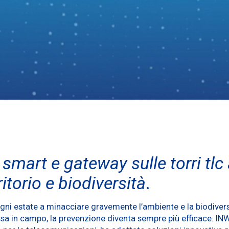
mart e gateway sulle torri tlc a
itorio e biodiversità
.
a ogni estate a minacciare gravemente l’ambiente e la biodiver
sa in campo, la prevenzione diventa sempre più efficace. INWI