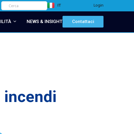
Login
IT
EN
ILITÀ
NEWS & INSIGHT
Contattaci
 incendi