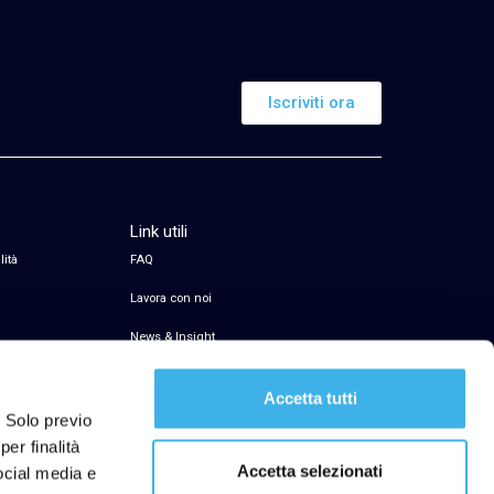
Iscriviti ora
Link utili
lità
FAQ
Lavora con noi
News & Insight
Servizio di firma elettronica
Accetta tutti
Transparency Register
. Solo previo
er finalità
Segnalazioni Whistleblowing
Accetta selezionati
social media e