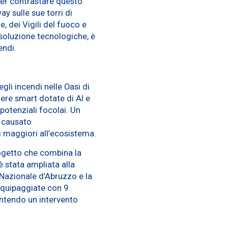
 per contrastare questo
y sulle sue torri di
, dei Vigili del fuoco e
 soluzione tecnologiche, è
endi.
gli incendi nelle Oasi di
ere smart dotate di AI e
otenziali focolai. Un
, causato
i maggiori all’ecosistema.
rogetto che combina la
 è stata ampliata alla
 Nazionale d’Abruzzo e la
equipaggiate con 9
antendo un intervento