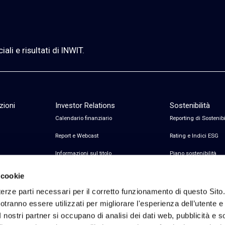
li e risultati di INWIT.
zioni
Investor Relations
Sostenibilità
Calendario finanziario
Reporting di Sostenibi
Report e Webcast
Rating e Indici ESG
Informazioni sul titolo
Piano sostenibilità
Informazioni sul debito
Certificazioni
 cookie
Avvisi finanziari
erze parti necessari per il corretto funzionamento di questo Sito
tranno essere utilizzati per migliorare l'esperienza dell’utente e p
Copertura Analisti e Consenso
I nostri partner si occupano di analisi dei dati web, pubblicità e 
Contatti Investor Relations