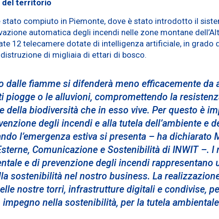
del territorio
 è stato compiuto in Piemonte, dove è stato introdotto il s
evazione automatica degli incendi nelle zone montane dell’Alta
ate 12 telecamere dotate di intelligenza artificiale, in grado d
distruzione di migliaia di ettari di bosco.
 dalle fiamme si difenderà meno efficacemente da alt
i piogge o le alluvioni, compromettendo la resistenza
o e della biodiversità che in esso vive. Per questo è i
venzione degli incendi e alla tutela dell’ambiente e de
ando l’emergenza estiva si presenta
– ha dichiarato 
 Esterne, Comunicazione e Sostenibilità di INWIT –.
I 
tale e di prevenzione degli incendi rappresentano
lla sostenibilità nel nostro business. La realizzazione
le nostre torri, infrastrutture digitali e condivise, per 
 impegno nella sostenibilità, per la tutela ambientale