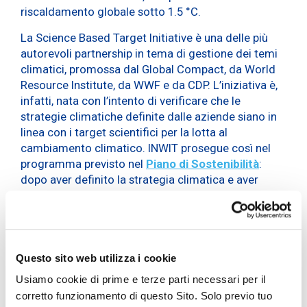
riscaldamento globale sotto 1.5 °C.
La Science Based Target Initiative è una delle più
autorevoli partnership in tema di gestione dei temi
climatici, promossa dal Global Compact, da World
Resource Institute, da WWF e da CDP. L’iniziativa è,
infatti, nata con l’intento di verificare che le
strategie climatiche definite dalle aziende siano in
linea con i target scientifici per la lotta al
cambiamento climatico. INWIT prosegue così nel
programma previsto nel
Piano di Sostenibilità
:
dopo aver definito la strategia climatica e aver
realizzato un’analisi di scenario, per stimolare
l’impresa a sviluppare una visione strategica di
lungo periodo che consideri i rischi e le opportunità
associati al cambiamento climatico, l’approvazione
del target da parte di SBTi rappresenta un ulteriore
Questo sito web utilizza i cookie
step verso il raggiungimento della carbon neutrality
Usiamo cookie di prime e terze parti necessari per il
entro il 2025.
corretto funzionamento di questo Sito. Solo previo tuo