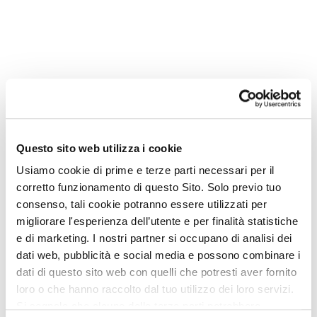
Questo sito web utilizza i cookie
Contenuti correlati
Usiamo cookie di prime e terze parti necessari per il
Leggi gli altri articoli della stessa categoria.
corretto funzionamento di questo Sito. Solo previo tuo
consenso, tali cookie potranno essere utilizzati per
Facciamo Rete
migliorare l'esperienza dell’utente e per finalità statistiche
e di marketing. I nostri partner si occupano di analisi dei
dati web, pubblicità e social media e possono combinare i
dati di questo sito web con quelli che potresti aver fornito
loro o che hanno raccolto dal tuo utilizzo dei loro servizi.
Si segnala che alcune delle terze parti potrebbero