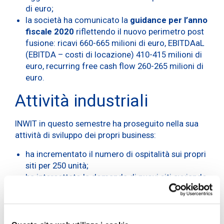
di euro;
la società ha comunicato la
guidance per l’anno
fiscale 2020
riflettendo il nuovo perimetro post
fusione: ricavi 660-665 milioni di euro, EBITDAaL
(EBITDA – costi di locazione) 410-415 milioni di
euro, recurring free cash flow 260-265 milioni di
euro.
Attività industriali
INWIT in questo semestre ha proseguito nella sua
attività di sviluppo dei propri business:
ha incrementato il numero di ospitalità sui propri
siti per 250 unità;
ha intercettato la domanda di nuovi siti avviando
la costruzione di circa 70 nuovi siti;
ha proseguito nel piano di coperture
microcellulari multi-operatore nei luoghi a
maggior concentrazione di utilizzatori e traffico,