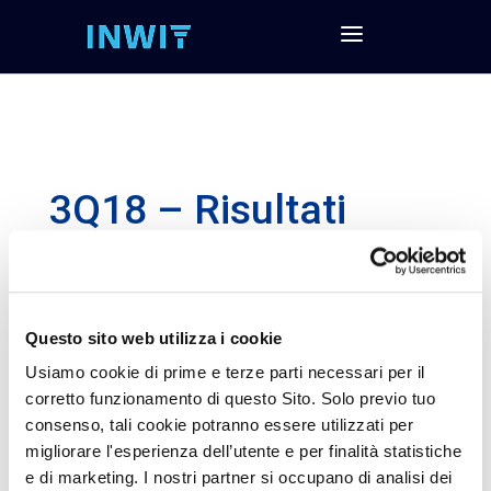
3Q18 – Risultati
economici e
finanziari al 30
Settembre 2018
Questo sito web utilizza i cookie
Usiamo cookie di prime e terze parti necessari per il
corretto funzionamento di questo Sito. Solo previo tuo
Segui la presentazione e scarica tutta la
consenso, tali cookie potranno essere utilizzati per
documentazione
migliorare l'esperienza dell’utente e per finalità statistiche
Scarica la presentazione agli analisti
e di marketing. I nostri partner si occupano di analisi dei
Scarica dati finanziari (EXCEL)