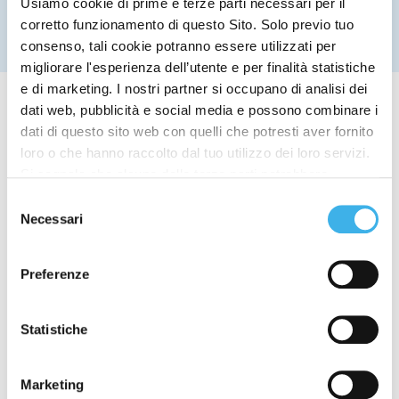
Usiamo cookie di prime e terze parti necessari per il
corretto funzionamento di questo Sito. Solo previo tuo
consenso, tali cookie potranno essere utilizzati per
migliorare l'esperienza dell’utente e per finalità statistiche
e di marketing. I nostri partner si occupano di analisi dei
dati web, pubblicità e social media e possono combinare i
dati di questo sito web con quelli che potresti aver fornito
loro o che hanno raccolto dal tuo utilizzo dei loro servizi.
Si segnala che alcune delle terze parti potrebbero
trasferire i dati personali raccolti per mezzo dei cookie
Selezione
installati sul Sito in Paesi siti al di fuori del SEE, che
Necessari
del
potrebbero non fornire un adeguato livello di protezione ai
consenso
sensi del GDPR, pertanto, prima di fornire il proprio
Preferenze
consenso, si raccomanda di leggere la cookie policy e
l’informativa privacy
qui
.
Cliccando su “rifiuta” si consente il permanere dei soli
Statistiche
cookie necessari.
Corporate
,
Sostenibilità
INWIT colloca con successo il
Marketing