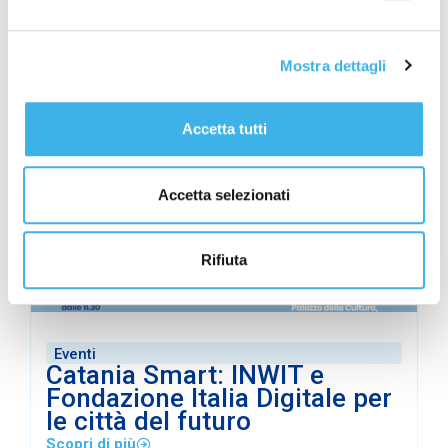
suo primo Sustainability-
Linked Bond da 850 milioni di
euro
Mostra dettagli
Scopri di più
Accetta tutti
Accetta selezionati
Rifiuta
Eventi
Catania Smart: INWIT e
Fondazione Italia Digitale per
le città del futuro
Scopri di più