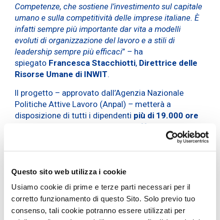
Competenze, che sostiene l’investimento sul capitale
umano e sulla competitività delle imprese italiane. È
infatti sempre più importante dar vita a modelli
evoluti di organizzazione del lavoro e a stili di
leadership sempre più efficaci
” – ha
spiegato
Francesca Stacchiotti
,
Direttrice delle
Risorse Umane di INWIT
.
Il progetto – approvato dall’Agenzia Nazionale
Politiche Attive Lavoro (Anpal) – metterà a
disposizione di tutti i dipendenti
più di 19.000 ore
di formazione
con l’obiettivo di rafforzare il
patrimonio di competenze e abilitare le
trasformazioni organizzative, digitali e
tecnologiche in linea con la strategia di crescita
della società.
Questo sito web utilizza i cookie
Usiamo cookie di prime e terze parti necessari per il
I progetti saranno focalizzati sulla diffusione di
corretto funzionamento di questo Sito. Solo previo tuo
una
cultura “agile”
e di ulteriori “
digital skills
”. In
consenso, tali cookie potranno essere utilizzati per
particolare, il programma propone diversi percorsi